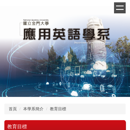
跳
到
主
要
內
容
區
首頁
本學系簡介
教育目標
教育目標