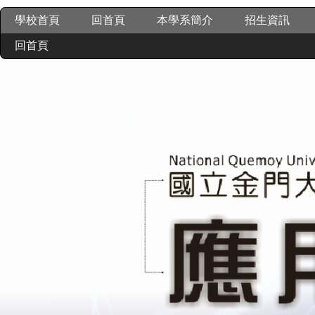
跳
學校首頁
回首頁
本學系簡介
招生資訊
到
主
回首頁
要
內
容
區