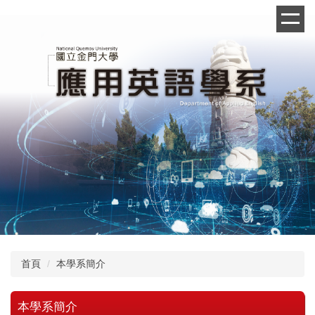
跳
到
主
要
內
容
區
首頁
本學系簡介
本學系簡介