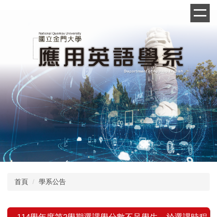
跳
到
主
要
內
容
區
首頁
學系公告