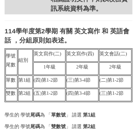
訊系統資料為準。
114學年度第2學期 有關 英文寫作 和 英語會
話 ，分組原則如表述。
英文寫作(二)
英文寫作(四)
英文會話(二)
學號
組別
尾數
1
年級
2
年級
2
年級
單數
第1組
(四
)第1-2節
(三
)第3-4節
(二
)
第
1-2
節
雙數
第2組
(
五)第1-2節
(四
)第3-4節
(三
)第1-2節
學生的 學號
尾碼
為 「
單數號
」 請選
第1組
學生的 學號
尾碼
為 「
雙數號
」 請選
第2組