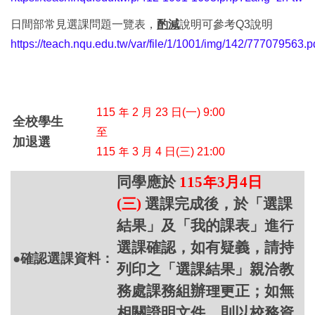
日間部常見選課問題一覽表，
酌減
說明可參考Q3說明
https://teach.nqu.edu.tw/var/file/1/1001/img/142/777079563.p
115 年 2 月 23 日(一) 9:00
全校學生
至
加退選
115 年 3 月 4 日(三) 21:00
同學應於
115年3月4日
(三)
選課完成後，於「選課
結果」及「我的課表」進行
選課確認，如有疑義，請持
●確認選課資料：
列印之「選課結果」親洽教
務處課務組辦理更正；如無
相關證明文件，則以校務資