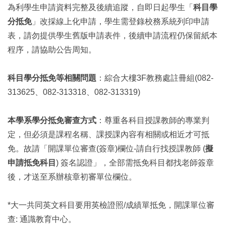
為利學生申請資料完整及後續追蹤，自即日起學生「
科目學
分抵免
」改採線上化申請，學生需登錄校務系統列印申請
表，請勿提供學生舊版申請表件，後續申請流程仍保留紙本
程序，請協助公告周知。
科目學分抵免等相關問題
：綜合大樓3F教務處註冊組(082-
313625、082-313318、082-313319)
本學系學分抵免審查方式
：尊重各科目授課教師的專業判
定，但必須是課程名稱、課授課內容有相關或相近才可抵
免。故請「開課單位審查(簽章)欄位-請自行找授課教師 (
擬
申請抵免科目
) 簽名認證」，全部需抵免科目都找老師簽章
後，才送至系辦核章初審單位欄位。
*大一共同英文科目要用英檢證照/成績單抵免，開課單位審
查: 通識教育中心。