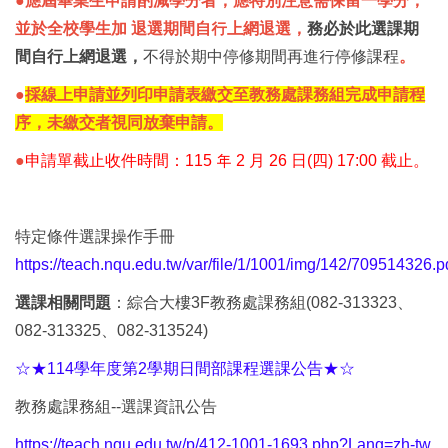
●應屆畢業生申請酌減學分者，應特別注意需保留一學分，
並於全校學生加 退選期間自行上網退選，
務必於此選課期
間自行上網退選，
不得於期中停修期間再進行停修課程
。
●
採線上申請並列印申請表繳交至教務處課務組完成申請程
序，未繳交者視同放棄申請。
●
申請單截止收件時間：115 年 2 月 26 日(四
) 17:00 截止。
特定條件選課操作手冊
https://teach.nqu.edu.tw/var/file/1/1001/img/142/709514326.p
選課相關問題
：綜合大樓3F教務處課務組(082-313323、
082-313325、082-313524)
☆★114學年度第2學期日間部課程選課公告★☆
教務處課務組--選課資訊公告
https://teach.nqu.edu.tw/p/412-1001-1693.php?Lang=zh-tw