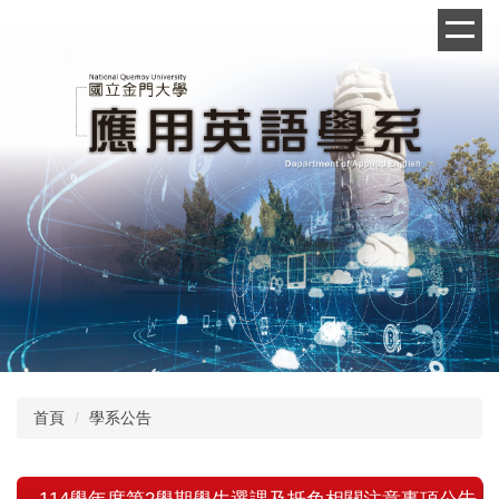
跳
到
主
要
內
容
區
首頁
學系公告