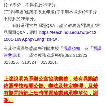
於16學分，不得多於25學分。
(二)四年級(建築學系五年級)每學期不得少於9學分，
不得多於25學分。
二、有關選課常見問題Q&A，請至教務處/課務組/常
見問題Q&A，網址
https://teach.nqu.edu.tw/p/412-
1001-1699.php?Lang=zh-tw
。
有其他選課疑惑請先詳閱本校「
選課須知
」及「
選課
注意事項
」，或洽教務處課務組(082-313323、
313325、313524、313326)。
上述說明為系辦公室協助彙整，若有異動請
依照學校相關公告、辦法及規定辦理，及若
有疑問請於上班時間電洽業務承辦單位，謝
謝。